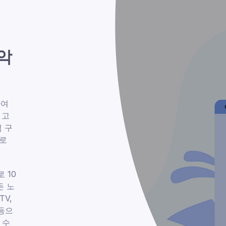
음악
하여
 고
엄 구
으로
로 10
든 노
TV,
n 등으
 수